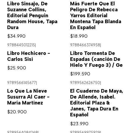
Libro Sinsajo, De
Más Fuerte Que El
Suzanne Collins,
Peligro De Rebecca
Editorial Penguin
Yarros Editorial
Random House, Tapa
Montena Tapa Blanda
Dura
En Español
$34.990
$18.990
9788445012215
|
9788466374958
|
Libro Hechicero -
Libro Tormenta De
Carlos Sisí
Espadas (canción De
Hielo Y Fuego 3) / Ge
$25.900
$199.590
9789566145677
|
9789562626750
|
Lo Que La Nieve
El Cuaderno De Maya,
Susurra Al Caer -
De Allende, Isabel.
María Martínez
Editorial Plaza &
Janes, Tapa Dura En
$20.900
Español
$23.990
9789564084268
|
9789569975929
|