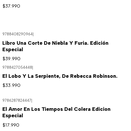
$37.990
9788408290964
|
Libro Una Corte De Niebla Y Furia. Edición
Especial
$39.990
9788427054448
|
El Lobo Y La Serpiente, De Rebecca Robinson.
$33.990
9786287824447
|
El Amor En Los Tiempos Del Colera Edicion
Especial
$17.990