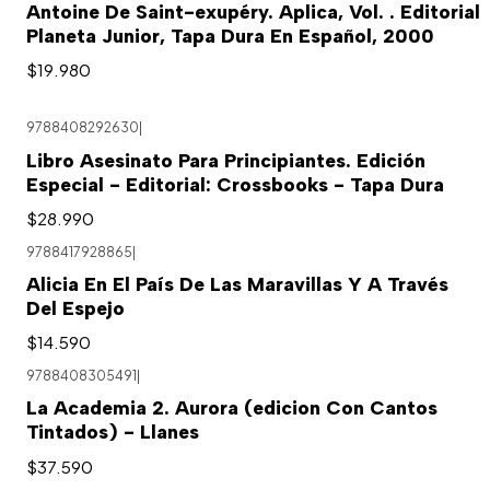
Antoine De Saint-exupéry. Aplica, Vol. . Editorial
Planeta Junior, Tapa Dura En Español, 2000
$19.980
9788408292630
|
Agotado
Libro Asesinato Para Principiantes. Edición
Especial - Editorial: Crossbooks - Tapa Dura
$28.990
9788417928865
|
Alicia En El País De Las Maravillas Y A Través
Del Espejo
$14.590
9788408305491
|
La Academia 2. Aurora (edicion Con Cantos
Tintados) - Llanes
$37.590