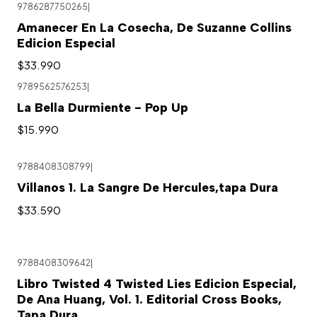
9786287750265
|
Agotado
Amanecer En La Cosecha, De Suzanne Collins
Edicion Especial
$33.990
9789562576253
|
La Bella Durmiente - Pop Up
$15.990
9788408308799
|
Villanos 1. La Sangre De Hercules,tapa Dura
$33.590
9788408309642
|
Libro Twisted 4 Twisted Lies Edicion Especial,
De Ana Huang, Vol. 1. Editorial Cross Books,
Tapa Dura