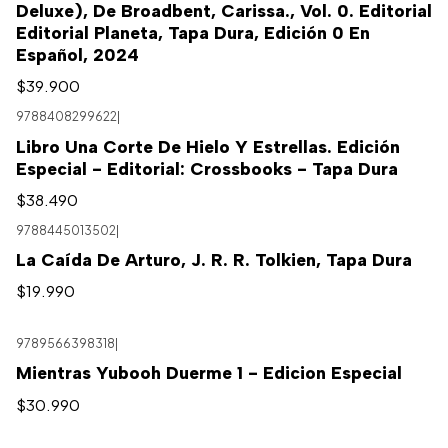
Deluxe), De Broadbent, Carissa., Vol. 0. Editorial
Editorial Planeta, Tapa Dura, Edición 0 En
Español, 2024
$39.900
9788408299622
|
Libro Una Corte De Hielo Y Estrellas. Edición
Especial - Editorial: Crossbooks - Tapa Dura
$38.490
9788445013502
|
La Caída De Arturo, J. R. R. Tolkien, Tapa Dura
$19.990
9789566398318
|
Mientras Yubooh Duerme 1 - Edicion Especial
$30.990