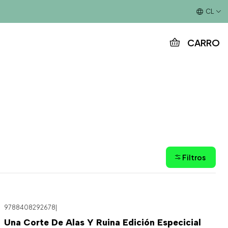
Este es el texto del slide
CL
CARRO
Filtros
9788408292678
|
Una Corte De Alas Y Ruina Edición Especicial