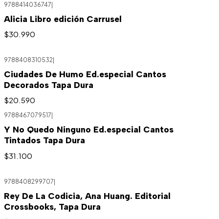
9788414036747
|
Alicia Libro edición Carrusel
$30.990
9788408310532
|
Ciudades De Humo Ed.especial Cantos
Decorados Tapa Dura
$20.590
9788467079517
|
Y No Quedo Ninguno Ed.especial Cantos
Tintados Tapa Dura
$31.100
9788408299707
|
Rey De La Codicia, Ana Huang. Editorial
Crossbooks, Tapa Dura