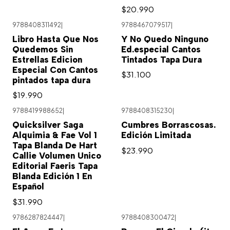
$20.990
9788408311492
|
9788467079517
|
Libro Hasta Que Nos
Y No Quedo Ninguno
Quedemos Sin
Ed.especial Cantos
Estrellas Edicion
Tintados Tapa Dura
Especial Con Cantos
$31.100
pintados tapa dura
$19.990
9788419988652
|
9788408315230
|
Agotado
Quicksilver Saga
Cumbres Borrascosas.
Alquimia & Fae Vol 1
Edición Limitada
Tapa Blanda De Hart
$23.990
Callie Volumen Unico
Editorial Faeris Tapa
Blanda Edición 1 En
Español
$31.990
9786287824447
|
9788408300472
|