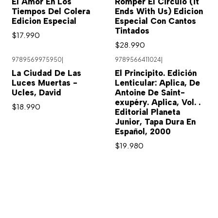
El Amor En Los
Romper El Circulo (it
Tiempos Del Colera
Ends With Us) Edicion
Edicion Especial
Especial Con Cantos
Tintados
$17.990
$28.990
9789569975950
|
9789566411024
|
La Ciudad De Las
El Principito. Edición
Luces Muertas -
Lenticular: Aplica, De
Ucles, David
Antoine De Saint-
exupéry. Aplica, Vol. .
$18.990
Editorial Planeta
Junior, Tapa Dura En
Español, 2000
$19.980