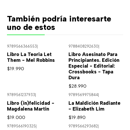
También podría interesarte
uno de estos
9789566366553
|
9788408292630
|
Agotado
Libro La Teoria Let
Libro Asesinato Para
Them - Mel Robbins
Principiantes. Edición
Especial - Editorial:
$19.990
Crossbooks - Tapa
Dura
$28.990
9789561237933
|
9789569975844
|
Libro (in)felicidad -
La Maldición Radiante
Magdalena Martin
- Elizabeth Lim
$19.000
$19.890
9789566190325
|
9789566293682
|