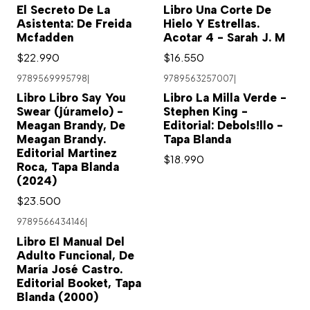
El Secreto De La
Libro Una Corte De
Asistenta: De Freida
Hielo Y Estrellas.
Mcfadden
Acotar 4 - Sarah J. M
$22.990
$16.550
9789569995798
|
9789563257007
|
Agotado
Libro Libro Say You
Libro La Milla Verde -
Swear (júramelo) -
Stephen King -
Meagan Brandy, De
Editorial: Debols!llo -
Meagan Brandy.
Tapa Blanda
Editorial Martinez
$18.990
Roca, Tapa Blanda
(2024)
$23.500
9789566434146
|
Libro El Manual Del
Adulto Funcional, De
María José Castro.
Editorial Booket, Tapa
Blanda (2000)