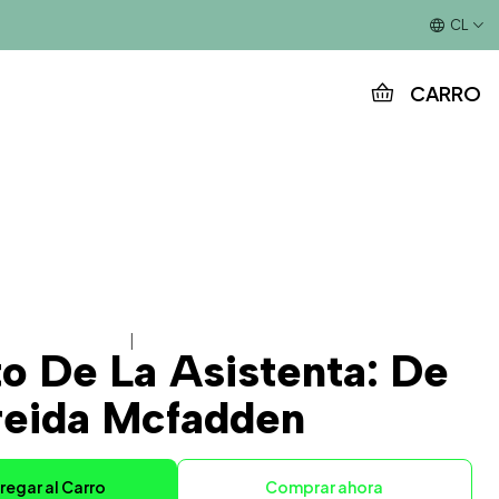
Este es el texto del slide
CL
CARRO
|
to De La Asistenta: De
reida Mcfadden
regar al Carro
Comprar ahora