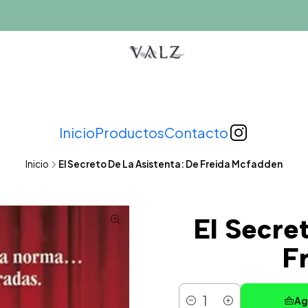
Inicio
Productos
Contacto
Inicio
El Secreto De La Asistenta: De Freida Mcfadden
El Secre
F
Ag