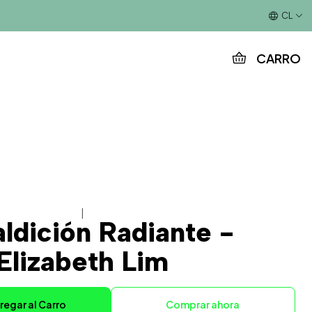
Este es el texto del slide
CL
CARRO
|
ldición Radiante -
Elizabeth Lim
regar al Carro
Comprar ahora