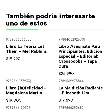
También podría interesarte
uno de estos
9789566366553
|
9788408292630
|
Agotado
Libro La Teoria Let
Libro Asesinato Para
Them - Mel Robbins
Principiantes. Edición
Especial - Editorial:
$19.990
Crossbooks - Tapa
Dura
$28.990
9789561237933
|
9789569975844
|
Libro (in)felicidad -
La Maldición Radiante
Magdalena Martin
- Elizabeth Lim
$19.000
$19.890
9789566190325
|
9789566293682
|