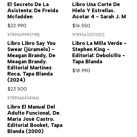
El Secreto De La
Libro Una Corte De
Asistenta: De Freida
Hielo Y Estrellas.
Mcfadden
Acotar 4 - Sarah J. M
$22.990
$16.550
9789569995798
|
9789563257007
|
Agotado
Libro Libro Say You
Libro La Milla Verde -
Swear (júramelo) -
Stephen King -
Meagan Brandy, De
Editorial: Debols!llo -
Meagan Brandy.
Tapa Blanda
Editorial Martinez
$18.990
Roca, Tapa Blanda
(2024)
$23.500
9789566434146
|
Libro El Manual Del
Adulto Funcional, De
María José Castro.
Editorial Booket, Tapa
Blanda (2000)