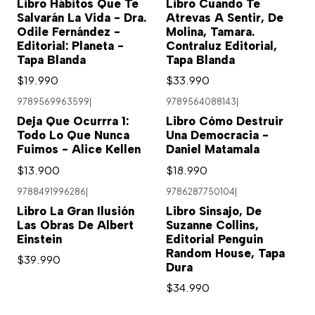
Libro Hábitos Que Te
Libro Cuando Te
Salvarán La Vida - Dra.
Atrevas A Sentir, De
Odile Fernández -
Molina, Tamara.
Editorial: Planeta -
Contraluz Editorial,
Tapa Blanda
Tapa Blanda
$19.990
$33.990
9789569963599
|
9789564088143
|
Agotado
Deja Que Ocurrra 1:
Libro Cómo Destruir
Todo Lo Que Nunca
Una Democracia -
Fuimos - Alice Kellen
Daniel Matamala
$13.900
$18.990
9788491996286
|
9786287750104
|
Libro La Gran Ilusión
Libro Sinsajo, De
Las Obras De Albert
Suzanne Collins,
Einstein
Editorial Penguin
Random House, Tapa
$39.990
Dura
$34.990