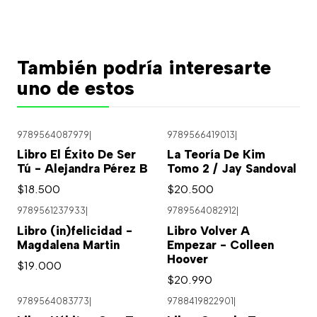
También podría interesarte
uno de estos
9789564087979
|
9789566419013
|
Libro El Éxito De Ser
La Teoría De Kim
Tú - Alejandra Pérez B
Tomo 2 / Jay Sandoval
$18.500
$20.500
9789561237933
|
9789564082912
|
Libro (in)felicidad -
Libro Volver A
Magdalena Martin
Empezar - Colleen
Hoover
$19.000
$20.990
9789564083773
|
9788419822901
|