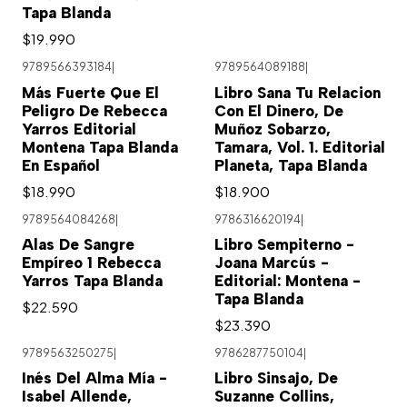
Tapa Blanda
$19.990
9789566393184
|
9789564089188
|
Más Fuerte Que El
Libro Sana Tu Relacion
Peligro De Rebecca
Con El Dinero, De
Yarros Editorial
Muñoz Sobarzo,
Montena Tapa Blanda
Tamara, Vol. 1. Editorial
En Español
Planeta, Tapa Blanda
$18.990
$18.900
9789564084268
|
9786316620194
|
Alas De Sangre
Libro Sempiterno -
Empíreo 1 Rebecca
Joana Marcús -
Yarros Tapa Blanda
Editorial: Montena -
Tapa Blanda
$22.590
$23.390
9789563250275
|
9786287750104
|
Inés Del Alma Mía -
Libro Sinsajo, De
Isabel Allende,
Suzanne Collins,