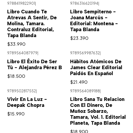
9788419822901
|
9786316620194
|
Libro Cuando Te
Libro Sempiterno -
Atrevas A Sentir, De
Joana Marcús -
Molina, Tamara.
Editorial: Montena -
Contraluz Editorial,
Tapa Blanda
Tapa Blanda
$23.390
$33.990
9789564087979
|
9789569987632
|
Agotado
Libro El Éxito De Ser
Hábitos Atómicos De
Tú - Alejandra Pérez B
James Clear Editorial
Paidós En Español
$18.500
$21.490
9789502817552
|
9789564089188
|
Vivir En La Luz -
Libro Sana Tu Relacion
Deepak Chopra
Con El Dinero, De
Muñoz Sobarzo,
$15.990
Tamara, Vol. 1. Editorial
Planeta, Tapa Blanda
$18.900