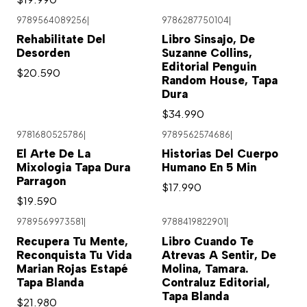
9789564089256
|
9786287750104
|
Rehabilitate Del
Libro Sinsajo, De
Desorden
Suzanne Collins,
Editorial Penguin
$20.590
Random House, Tapa
Dura
$34.990
9781680525786
|
9789562574686
|
Agotado
El Arte De La
Historias Del Cuerpo
Mixologia Tapa Dura
Humano En 5 Min
Parragon
$17.990
$19.590
9789569973581
|
9788419822901
|
Recupera Tu Mente,
Libro Cuando Te
Reconquista Tu Vida
Atrevas A Sentir, De
Marian Rojas Estapé
Molina, Tamara.
Tapa Blanda
Contraluz Editorial,
Tapa Blanda
$21.980