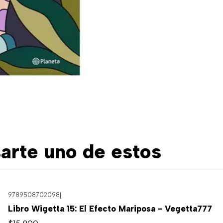
arte uno de estos
9789508702098
|
Libro Wigetta 15: El Efecto Mariposa - Vegetta777
$15.900