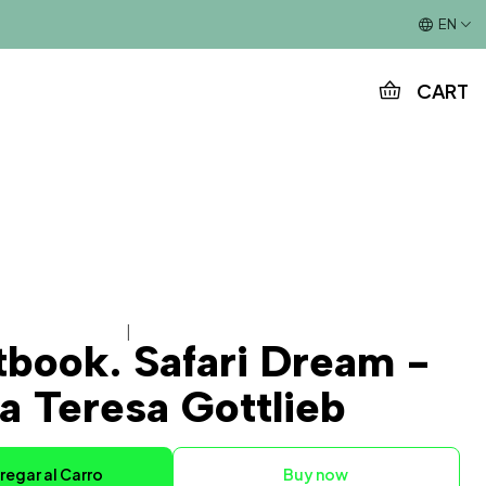
This is the slide text
EN
CART
|
tbook. Safari Dream -
a Teresa Gottlieb
regar al Carro
Buy now