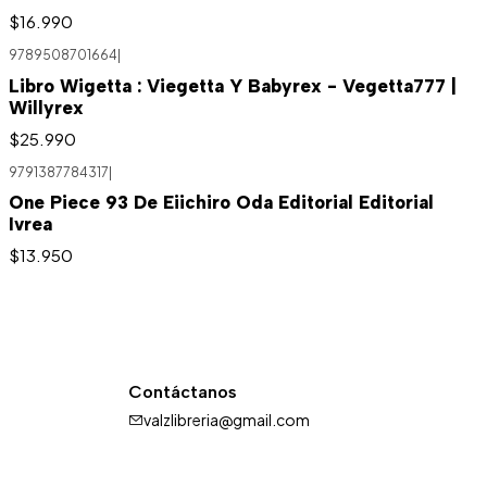
$16.990
9789508701664
|
Libro Wigetta : Viegetta Y Babyrex - Vegetta777 |
Willyrex
$25.990
9791387784317
|
One Piece 93 De Eiichiro Oda Editorial Editorial
Ivrea
$13.950
Contáctanos
valzlibreria@gmail.com