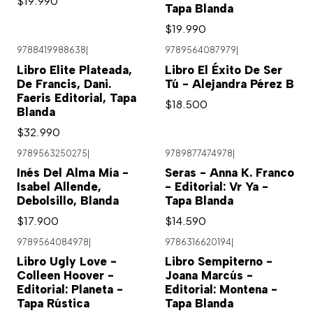
$19.990
Tapa Blanda
$19.990
9788419988638
|
9789564087979
|
Libro Elite Plateada,
Libro El Éxito De Ser
De Francis, Dani.
Tú - Alejandra Pérez B
Faeris Editorial, Tapa
$18.500
Blanda
$32.990
9789563250275
|
9789877474978
|
Inés Del Alma Mía -
Seras - Anna K. Franco
Isabel Allende,
- Editorial: Vr Ya -
Debolsillo, Blanda
Tapa Blanda
$17.900
$14.590
9789564084978
|
9786316620194
|
Libro Ugly Love -
Libro Sempiterno -
Colleen Hoover -
Joana Marcús -
Editorial: Planeta -
Editorial: Montena -
Tapa Rústica
Tapa Blanda