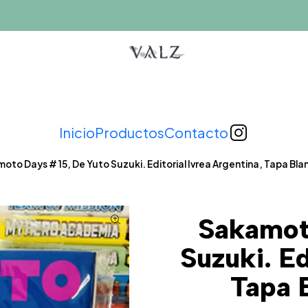
Inicio
Productos
Contacto
oto Days # 15, De Yuto Suzuki. Editorial Ivrea Argentina, Tapa Blan
Sakamot
Suzuki. Ed
Tapa B