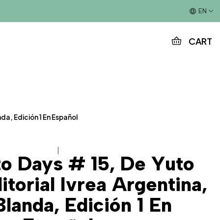
This is the slide text
EN
CART
da, Edición 1 En Español
|
o Days # 15, De Yuto
itorial Ivrea Argentina,
landa, Edición 1 En