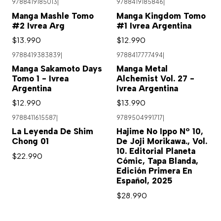
9788419185013
|
9788419185846
|
Manga Mashle Tomo
Manga Kingdom Tomo
#2 Ivrea Arg
#1 Ivrea Argentina
$13.990
$12.990
9788419383839
|
9788417777494
|
Manga Sakamoto Days
Manga Metal
Tomo 1 - Ivrea
Alchemist Vol. 27 -
Argentina
Ivrea Argentina
$12.990
$13.990
9788411615587
|
9789504991717
|
La Leyenda De Shim
Hajime No Ippo Nº 10,
Chong 01
De Joji Morikawa., Vol.
10. Editorial Planeta
$22.990
Cómic, Tapa Blanda,
Edición Primera En
Español, 2025
$28.990