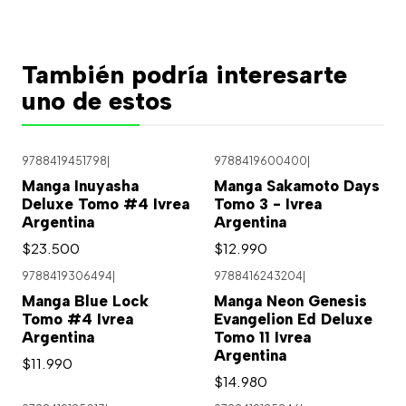
También podría interesarte
uno de estos
9788419451798
|
9788419600400
|
Manga Inuyasha
Manga Sakamoto Days
Deluxe Tomo #4 Ivrea
Tomo 3 - Ivrea
Argentina
Argentina
$23.500
$12.990
9788419306494
|
9788416243204
|
Manga Blue Lock
Manga Neon Genesis
Tomo #4 Ivrea
Evangelion Ed Deluxe
Argentina
Tomo 11 Ivrea
Argentina
$11.990
$14.980