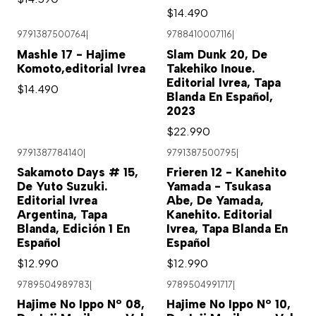
$14.490
9791387500764
|
9788410007116
|
Agotado
Mashle 17 - Hajime
Slam Dunk 20, De
Komoto,editorial Ivrea
Takehiko Inoue.
Editorial Ivrea, Tapa
$14.490
Blanda En Español,
2023
$22.990
9791387784140
|
9791387500795
|
Sakamoto Days # 15,
Frieren 12 - Kanehito
De Yuto Suzuki.
Yamada - Tsukasa
Editorial Ivrea
Abe, De Yamada,
Argentina, Tapa
Kanehito. Editorial
Blanda, Edición 1 En
Ivrea, Tapa Blanda En
Español
Español
$12.990
$12.990
9789504989783
|
9789504991717
|
Hajime No Ippo Nº 08,
Hajime No Ippo Nº 10,