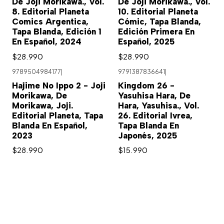
De Joji Morikawa., Vol.
De Joji Morikawa., Vol.
8. Editorial Planeta
10. Editorial Planeta
Comics Argentica,
Cómic, Tapa Blanda,
Tapa Blanda, Edición 1
Edición Primera En
En Español, 2024
Español, 2025
$28.990
$28.990
9789504984177
|
9791387836641
|
Hajime No Ippo 2 - Joji
Kingdom 26 -
Morikawa, De
Yasuhisa Hara, De
Morikawa, Joji.
Hara, Yasuhisa., Vol.
Editorial Planeta, Tapa
26. Editorial Ivrea,
Blanda En Español,
Tapa Blanda En
2023
Japonés, 2025
$28.990
$15.990