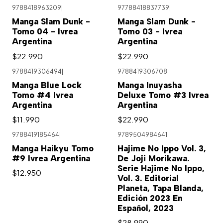
9788418963209
|
97788418837739
|
Agotado
Manga Slam Dunk -
Manga Slam Dunk -
Tomo 04 - Ivrea
Tomo 03 - Ivrea
Argentina
Argentina
$22.990
$22.990
9788419306494
|
9788419306708
|
Manga Blue Lock
Manga Inuyasha
Tomo #4 Ivrea
Deluxe Tomo #3 Ivrea
Argentina
Argentina
$11.990
$22.990
9788419185464
|
9789504984641
|
Manga Haikyu Tomo
Hajime No Ippo Vol. 3,
#9 Ivrea Argentina
De Joji Morikawa.
Serie Hajime No Ippo,
$12.950
Vol. 3. Editorial
Planeta, Tapa Blanda,
Edición 2023 En
Español, 2023
$28.990