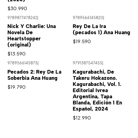
$30.990
9789877478242
|
9789566145820
|
Nick Y Charlie: Una
Rey De La Ira
Novela De
(pecados 1) Ana Huang
Heartstopper
$19.590
(original)
$13.590
9789566145875
|
9791387547455
|
Pecados 2: Rey De La
Kagurabachi, De
Soberbia Ana Huang
Takeru Hokazono.
Kagurabachi, Vol. 1.
$19.790
Editorial Ivrea
Argentina, Tapa
Blanda, Edición 1 En
Español, 2024
$12.990