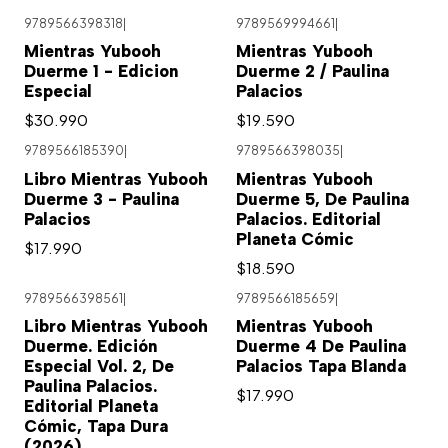
9789566398318
|
9789569994661
|
Mientras Yubooh
Mientras Yubooh
Duerme 1 - Edicion
Duerme 2 / Paulina
Especial
Palacios
$30.990
$19.590
9789566185390
|
9789566398035
|
Libro Mientras Yubooh
Mientras Yubooh
Duerme 3 - Paulina
Duerme 5, De Paulina
Palacios
Palacios. Editorial
Planeta Cómic
$17.990
$18.590
9789566398561
|
9789566185659
|
Libro Mientras Yubooh
Mientras Yubooh
Duerme. Edición
Duerme 4 De Paulina
Especial Vol. 2, De
Palacios Tapa Blanda
Paulina Palacios.
$17.990
Editorial Planeta
Cómic, Tapa Dura
(2026)