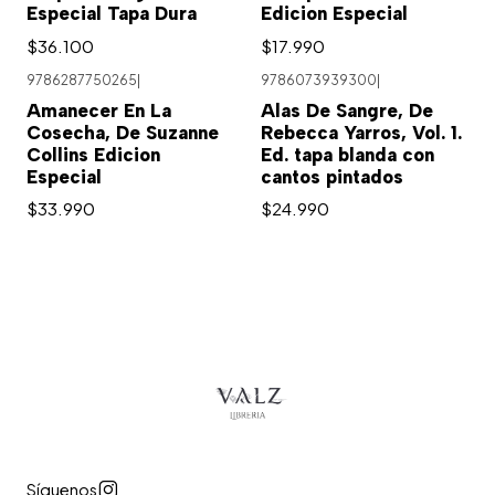
Especial Tapa Dura
Edicion Especial
$36.100
$17.990
9786287750265
|
9786073939300
|
Agotado
Amanecer En La
Alas De Sangre, De
Cosecha, De Suzanne
Rebecca Yarros, Vol. 1.
Collins Edicion
Ed. tapa blanda con
Especial
cantos pintados
$33.990
$24.990
Síguenos