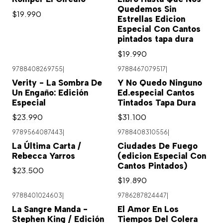
Quedemos Sin
$19.990
Estrellas Edicion
Especial Con Cantos
pintados tapa dura
$19.990
9788408269755
|
9788467079517
|
Verity - La Sombra De
Y No Quedo Ninguno
Un Engaño: Edición
Ed.especial Cantos
Especial
Tintados Tapa Dura
$23.990
$31.100
9789564087443
|
9788408310556
|
La Última Carta /
Ciudades De Fuego
Rebecca Yarros
(edicion Especial Con
Cantos Pintados)
$23.500
$19.890
9788401024603
|
9786287824447
|
Agotado
La Sangre Manda -
El Amor En Los
Stephen King / Edición
Tiempos Del Colera