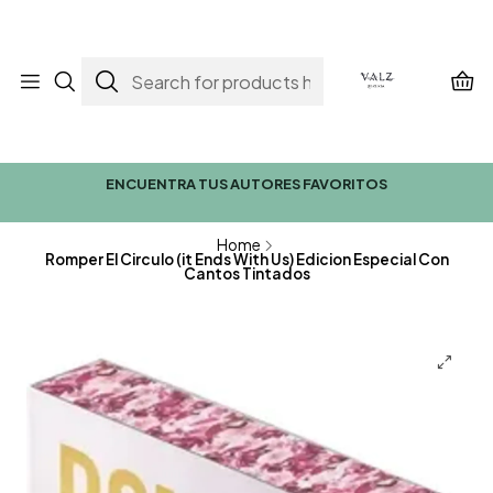
ENCUENTRA TUS AUTORES FAVORITOS
Home
Romper El Circulo (it Ends With Us) Edicion Especial Con
Cantos Tintados