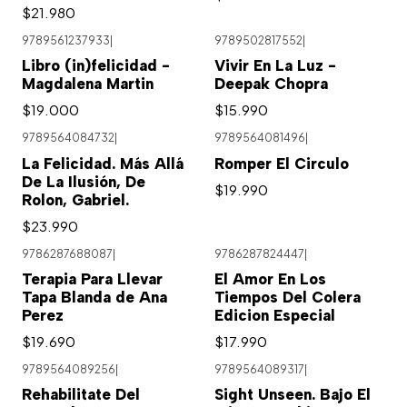
$21.980
9789561237933
|
9789502817552
|
Libro (in)felicidad -
Vivir En La Luz -
Magdalena Martin
Deepak Chopra
$19.000
$15.990
9789564084732
|
9789564081496
|
La Felicidad. Más Allá
Romper El Circulo
De La Ilusión, De
$19.990
Rolon, Gabriel.
$23.990
9786287688087
|
9786287824447
|
Terapia Para Llevar
El Amor En Los
Tapa Blanda de Ana
Tiempos Del Colera
Perez
Edicion Especial
$19.690
$17.990
9789564089256
|
9789564089317
|
Rehabilitate Del
Sight Unseen. Bajo El