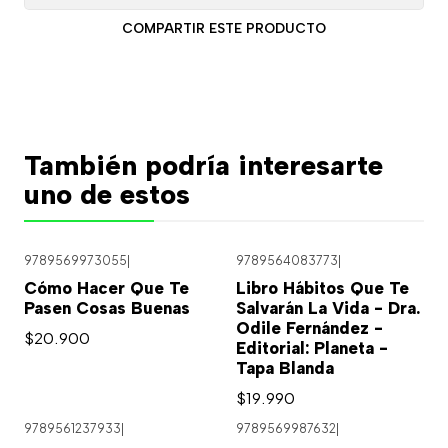
COMPARTIR ESTE PRODUCTO
También podría interesarte
uno de estos
9789569973055
|
9789564083773
|
Cómo Hacer Que Te
Libro Hábitos Que Te
Pasen Cosas Buenas
Salvarán La Vida - Dra.
Odile Fernández -
$20.900
Editorial: Planeta -
Tapa Blanda
$19.990
9789561237933
|
9789569987632
|
Agotado