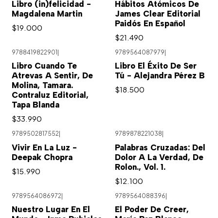
Libro (in)felicidad -
Hábitos Atómicos De
Magdalena Martin
James Clear Editorial
Paidós En Español
$19.000
$21.490
9788419822901
|
9789564087979
|
Libro Cuando Te
Libro El Éxito De Ser
Atrevas A Sentir, De
Tú - Alejandra Pérez B
Molina, Tamara.
$18.500
Contraluz Editorial,
Tapa Blanda
$33.990
9789502817552
|
9789878221038
|
Vivir En La Luz -
Palabras Cruzadas: Del
Deepak Chopra
Dolor A La Verdad, De
Rolon., Vol. 1.
$15.990
$12.100
9789564086972
|
9789564088396
|
Nuestro Lugar En El
El Poder De Creer,