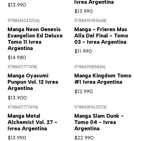
Ivrea Argentina
$13.990
$13.990
9788416243204
|
9788419383648
|
Agotado
Manga Neon Genesis
Manga - Frieren Mas
Evangelion Ed Deluxe
Alla Del Final - Tomo
Tomo 11 Ivrea
03 - Ivrea Argentina
Argentina
$11.990
$14.980
9788417777418
|
9788419185846
|
Agotado
Manga Oyasumi
Manga Kingdom Tomo
Punpun Vol. 12 Ivrea
#1 Ivrea Argentina
Argentina
$12.990
$13.900
9788417777494
|
9788418963209
|
Agotado
Manga Metal
Manga Slam Dunk -
Alchemist Vol. 27 -
Tomo 04 - Ivrea
Ivrea Argentina
Argentina
$13.990
$22.990