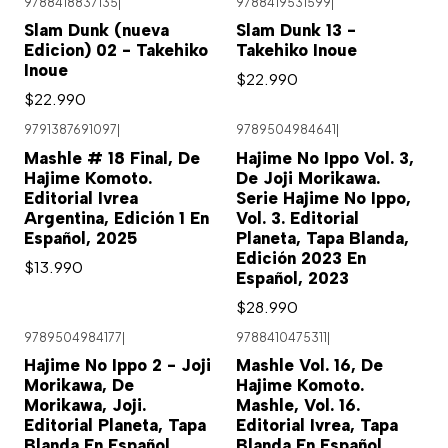
9788418837135
|
9788419531599
|
Slam Dunk (nueva
Slam Dunk 13 -
Edicion) 02 - Takehiko
Takehiko Inoue
Inoue
$22.990
$22.990
9791387691097
|
9789504984641
|
Mashle # 18 Final, De
Hajime No Ippo Vol. 3,
Hajime Komoto.
De Joji Morikawa.
Editorial Ivrea
Serie Hajime No Ippo,
Argentina, Edición 1 En
Vol. 3. Editorial
Español, 2025
Planeta, Tapa Blanda,
Edición 2023 En
$13.990
Español, 2023
$28.990
9789504984177
|
9788410475311
|
Hajime No Ippo 2 - Joji
Mashle Vol. 16, De
Morikawa, De
Hajime Komoto.
Morikawa, Joji.
Mashle, Vol. 16.
Editorial Planeta, Tapa
Editorial Ivrea, Tapa
Blanda En Español,
Blanda En Español