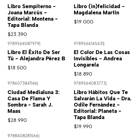
Libro Sempiterno -
Libro (in)felicidad -
Joana Marcús -
Magdalena Martin
Editorial: Montena -
$19.000
Tapa Blanda
$23.390
9789564087979
|
9789566145431
|
Libro El Éxito De Ser
El Color De Las Cosas
Tú - Alejandra Pérez B
Invisibles - Andrea
Longarela
$18.500
$18.890
9786073841146
|
9789564083773
|
Ciudad Medialuna 3:
Libro Hábitos Que Te
Casa De Flama Y
Salvarán La Vida - Dra.
Sombra - Sarah J.
Odile Fernández -
Maas
Editorial: Planeta -
Tapa Blanda
$28.990
$19.990
9788408281566
|