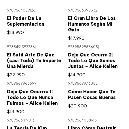
9789564089126
|
9789566398332
|
El Poder De La
El Gran Libro De Los
Suplementacion
Humanos Según Mi
Gato
$18.990
$17.990
9788491392286
|
9789569963605
|
Agotado
El Sutil Arte De Que
Deja Que Ocurra 2:
(casi Todo) Te Importe
Todo Lo Que Somos
Una Mierda
Juntos - Alice Kellen
$22.990
$14.900
9789569963599
|
9789569973055
|
Agotado
Deja Que Ocurrra 1:
Cómo Hacer Que Te
Todo Lo Que Nunca
Pasen Cosas Buenas
Fuimos - Alice Kellen
$20.900
$13.900
9789566419013
|
9789564088143
|
Agotado
La Teoría De Kim
Libro Cómo Destruir