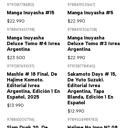
9791387784812
|
9788419531667
|
Manga Inuyasha #15
Manga Inuyasha #5
$22.990
$22.990
9788419451798
|
9788419306708
|
Manga Inuyasha
Manga Inuyasha
Deluxe Tomo #4 Ivrea
Deluxe Tomo #3 Ivrea
Argentina
Argentina
$23.500
$22.990
9791387691097
|
9791387784140
|
Mashle # 18 Final, De
Sakamoto Days # 15,
Hajime Komoto.
De Yuto Suzuki.
Editorial Ivrea
Editorial Ivrea
Argentina, Edición 1 En
Argentina, Tapa
Español, 2025
Blanda, Edición 1 En
Español
$13.990
$12.990
9788410007116
|
9789504989783
|
Agotado
Slam Dunk 20, De
Hajime No Ippo Nº 08,