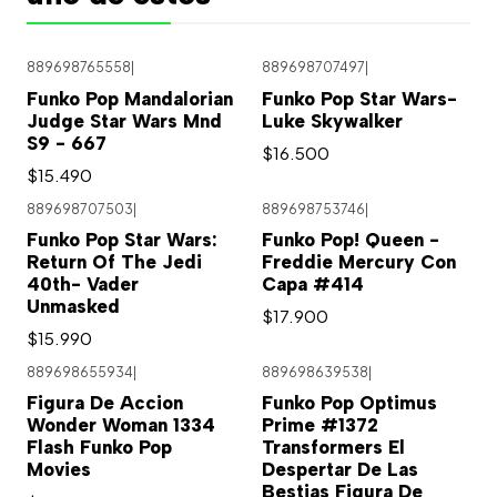
889698765558
|
889698707497
|
Funko Pop Mandalorian
Funko Pop Star Wars-
Judge Star Wars Mnd
Luke Skywalker
S9 - 667
$16.500
$15.490
889698707503
|
889698753746
|
Funko Pop Star Wars:
Funko Pop! Queen -
Return Of The Jedi
Freddie Mercury Con
40th- Vader
Capa #414
Unmasked
$17.900
$15.990
889698655934
|
889698639538
|
Figura De Accion
Funko Pop Optimus
Wonder Woman 1334
Prime #1372
Flash Funko Pop
Transformers El
Movies
Despertar De Las
Bestias Figura De