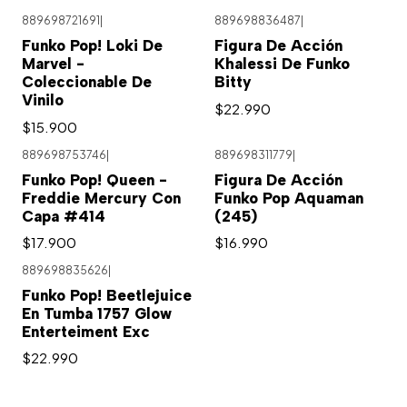
889698721691
|
889698836487
|
Funko Pop! Loki De
Figura De Acción
Marvel -
Khalessi De Funko
Coleccionable De
Bitty
Vinilo
$22.990
$15.900
889698753746
|
889698311779
|
Funko Pop! Queen -
Figura De Acción
Freddie Mercury Con
Funko Pop Aquaman
Capa #414
(245)
$17.900
$16.990
889698835626
|
Funko Pop! Beetlejuice
En Tumba 1757 Glow
Enterteiment Exc
$22.990