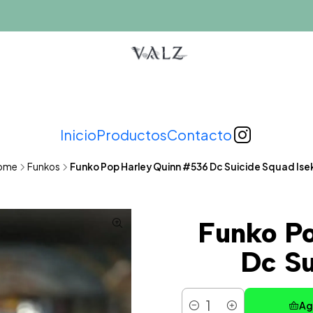
Inicio
Productos
Contacto
ome
Funkos
Funko Pop Harley Quinn #536 Dc Suicide Squad Ise
Funko P
Dc Su
Ag