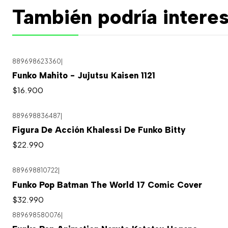
También podría interes
889698623360
|
Funko Mahito - Jujutsu Kaisen 1121
$16.900
889698836487
|
Figura De Acción Khalessi De Funko Bitty
$22.990
889698810722
|
Agotado
Funko Pop Batman The World 17 Comic Cover
$32.990
889698580076
|