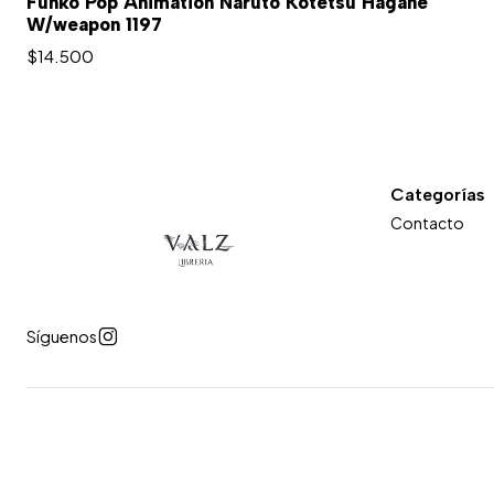
Funko Pop Animation Naruto Kotetsu Hagane
W/weapon 1197
$14.500
Categorías
Contacto
Síguenos