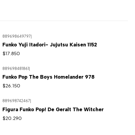
889698649797
|
Funko Yuji Itadori- Jujutsu Kaisen 1152
$17.850
889698481861
|
Agotado
Funko Pop The Boys Homelander 978
$26.150
889698742467
|
Figura Funko Pop! De Geralt The Witcher
$20.290