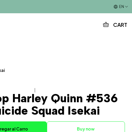
This is the slide text
EN
CART
kai
|
op Harley Quinn #536
icide Squad Isekai
regar al Carro
Buy now