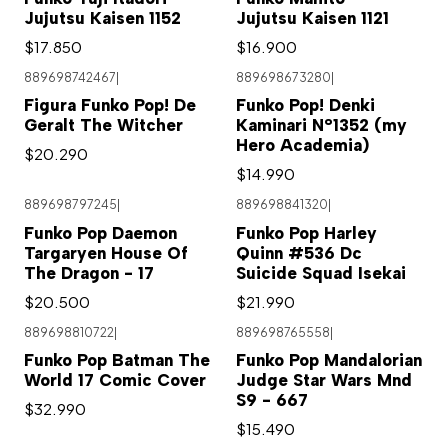
Jujutsu Kaisen 1152
Jujutsu Kaisen 1121
$17.850
$16.900
889698742467
|
889698673280
|
Figura Funko Pop! De
Funko Pop! Denki
Geralt The Witcher
Kaminari N°1352 (my
Hero Academia)
$20.290
$14.990
889698797245
|
889698841320
|
Agotado
Funko Pop Daemon
Funko Pop Harley
Targaryen House Of
Quinn #536 Dc
The Dragon - 17
Suicide Squad Isekai
$20.500
$21.990
889698810722
|
889698765558
|
Agotado
Funko Pop Batman The
Funko Pop Mandalorian
World 17 Comic Cover
Judge Star Wars Mnd
S9 - 667
$32.990
$15.490