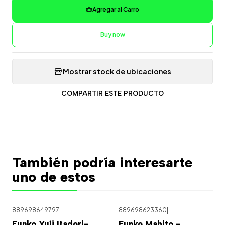
Agregar al Carro
Buy now
Mostrar stock de ubicaciones
COMPARTIR ESTE PRODUCTO
También podría interesarte
uno de estos
889698649797
|
889698623360
|
Funko Yuji Itadori-
Funko Mahito -