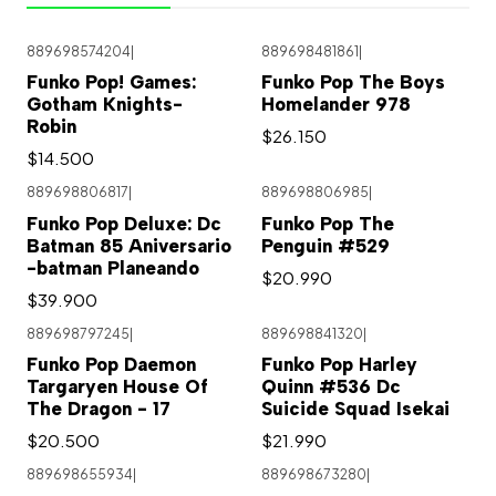
889698574204
|
889698481861
|
Agotado
Funko Pop! Games:
Funko Pop The Boys
Gotham Knights-
Homelander 978
Robin
$26.150
$14.500
889698806817
|
889698806985
|
Funko Pop Deluxe: Dc
Funko Pop The
Batman 85 Aniversario
Penguin #529
-batman Planeando
$20.990
$39.900
889698797245
|
889698841320
|
Agotado
Funko Pop Daemon
Funko Pop Harley
Targaryen House Of
Quinn #536 Dc
The Dragon - 17
Suicide Squad Isekai
$20.500
$21.990
889698655934
|
889698673280
|