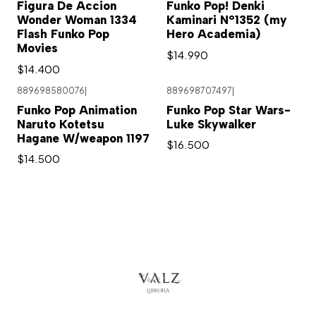
Figura De Accion
Funko Pop! Denki
Wonder Woman 1334
Kaminari N°1352 (my
Flash Funko Pop
Hero Academia)
Movies
$14.990
$14.400
889698580076
|
889698707497
|
Funko Pop Animation
Funko Pop Star Wars-
Naruto Kotetsu
Luke Skywalker
Hagane W/weapon 1197
$16.500
$14.500