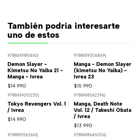
También podría interesarte
uno de estos
9788419185440
|
9788419306869
|
Demon Slayer -
Manga - Demon Slayer
Kimetsu No Yaiba 21 -
(kimetsu No Yaiba) -
Manga - Ivrea
Ivrea 23
$14.990
$15.990
9788419010230
|
9788418562396
|
Tokyo Revengers Vol. 1
Manga, Death Note
/ Ivrea
Vol. 12 / Takeshi Obata
/ Ivrea
$14.990
$13.990
9788891265661
|
9788418645006
|