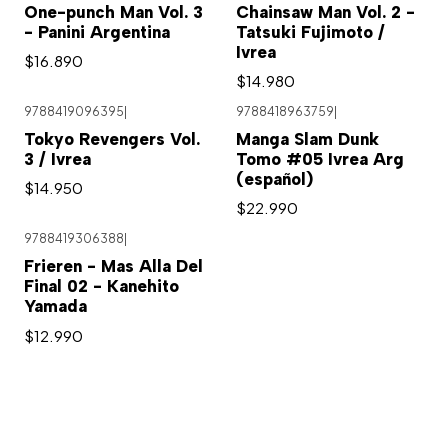
One-punch Man Vol. 3
Chainsaw Man Vol. 2 -
- Panini Argentina
Tatsuki Fujimoto /
Ivrea
$16.890
$14.980
9788419096395
|
9788418963759
|
Tokyo Revengers Vol.
Manga Slam Dunk
3 / Ivrea
Tomo #05 Ivrea Arg
(español)
$14.950
$22.990
9788419306388
|
Frieren - Mas Alla Del
Final 02 - Kanehito
Yamada
$12.990