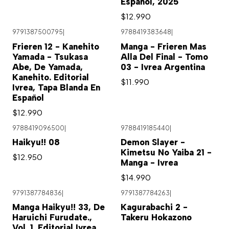
Español, 2025
$12.990
9791387500795
|
9788419383648
|
Agotado
Frieren 12 - Kanehito
Manga - Frieren Mas
Yamada - Tsukasa
Alla Del Final - Tomo
Abe, De Yamada,
03 - Ivrea Argentina
Kanehito. Editorial
$11.990
Ivrea, Tapa Blanda En
Español
$12.990
9788419096500
|
9788419185440
|
Haikyu!! 08
Demon Slayer -
Kimetsu No Yaiba 21 -
$12.950
Manga - Ivrea
$14.990
9791387784836
|
9791387784263
|
Agotado
Manga Haikyu!! 33, De
Kagurabachi 2 -
Haruichi Furudate.,
Takeru Hokazono
Vol. 1. Editorial Ivrea