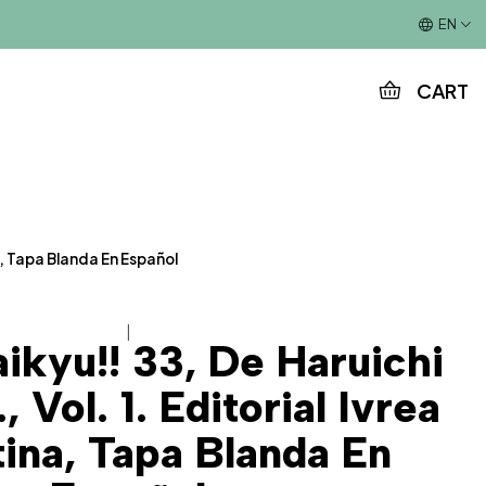
This is the slide text
EN
CART
a, Tapa Blanda En Español
|
ikyu!! 33, De Haruichi
 Vol. 1. Editorial Ivrea
ina, Tapa Blanda En