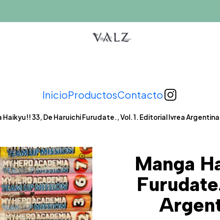
Inicio
Productos
Contacto
Haikyu!! 33, De Haruichi Furudate., Vol. 1. Editorial Ivrea Argentin
Manga Ha
Furudate.,
Argent