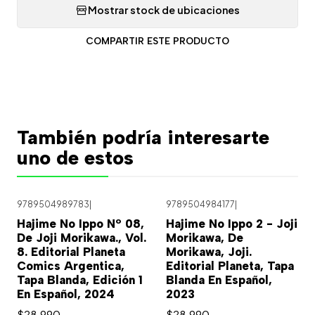
Mostrar stock de ubicaciones
COMPARTIR ESTE PRODUCTO
También podría interesarte
uno de estos
9789504989783
|
9789504984177
|
Hajime No Ippo Nº 08,
Hajime No Ippo 2 - Joji
De Joji Morikawa., Vol.
Morikawa, De
8. Editorial Planeta
Morikawa, Joji.
Comics Argentica,
Editorial Planeta, Tapa
Tapa Blanda, Edición 1
Blanda En Español,
En Español, 2024
2023
$28.990
$28.990