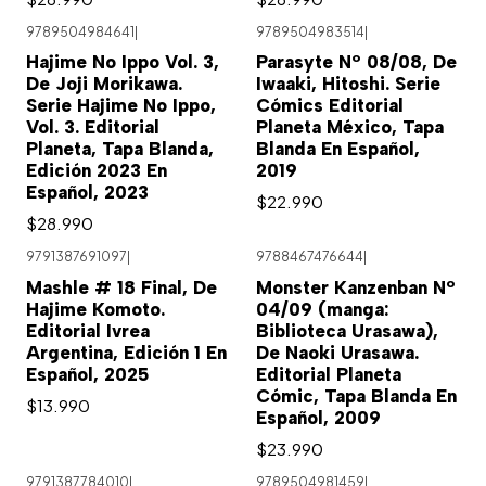
9789504984641
|
9789504983514
|
Hajime No Ippo Vol. 3,
Parasyte Nº 08/08, De
De Joji Morikawa.
Iwaaki, Hitoshi. Serie
Serie Hajime No Ippo,
Cómics Editorial
Vol. 3. Editorial
Planeta México, Tapa
Planeta, Tapa Blanda,
Blanda En Español,
Edición 2023 En
2019
Español, 2023
$22.990
$28.990
9791387691097
|
9788467476644
|
Mashle # 18 Final, De
Monster Kanzenban Nº
Hajime Komoto.
04/09 (manga:
Editorial Ivrea
Biblioteca Urasawa),
Argentina, Edición 1 En
De Naoki Urasawa.
Español, 2025
Editorial Planeta
Cómic, Tapa Blanda En
$13.990
Español, 2009
$23.990
9791387784010
|
9789504981459
|