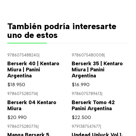
También podría interesarte
uno de estos
9786075488240
|
9786075480008
|
Berserk 40 | Kentaro
Berserk 35 | Kentaro
Miura | Panini
Miura | Panini
Argentina
Argentina
$18.950
$16.990
9786075280714
|
9786075789613
|
Agotado
Agotado
Berserk 04 Kentaro
Berserk Tomo 42
Miura
Panini Argentina
$20.990
$22.500
9786075280776
|
9791387547677
|
Manga Berserk 5
Undead Unluck Vol.1,