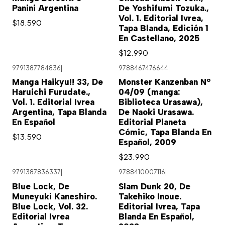
Panini Argentina
De Yoshifumi Tozuka.,
Vol. 1. Editorial Ivrea,
$18.590
Tapa Blanda, Edición 1
En Castellano, 2025
$12.990
9791387784836
|
9788467476644
|
Agotado
Manga Haikyu!! 33, De
Monster Kanzenban Nº
Haruichi Furudate.,
04/09 (manga:
Vol. 1. Editorial Ivrea
Biblioteca Urasawa),
Argentina, Tapa Blanda
De Naoki Urasawa.
En Español
Editorial Planeta
Cómic, Tapa Blanda En
$13.590
Español, 2009
$23.990
9791387836337
|
9788410007116
|
Agotado
Blue Lock, De
Slam Dunk 20, De
Muneyuki Kaneshiro.
Takehiko Inoue.
Blue Lock, Vol. 32.
Editorial Ivrea, Tapa
Editorial Ivrea
Blanda En Español,