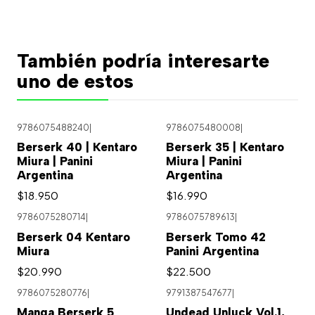
También podría interesarte
uno de estos
9786075488240
|
9786075480008
|
Berserk 40 | Kentaro
Berserk 35 | Kentaro
Miura | Panini
Miura | Panini
Argentina
Argentina
$18.950
$16.990
9786075280714
|
9786075789613
|
Agotado
Agotado
Berserk 04 Kentaro
Berserk Tomo 42
Miura
Panini Argentina
$20.990
$22.500
9786075280776
|
9791387547677
|
Manga Berserk 5
Undead Unluck Vol.1,