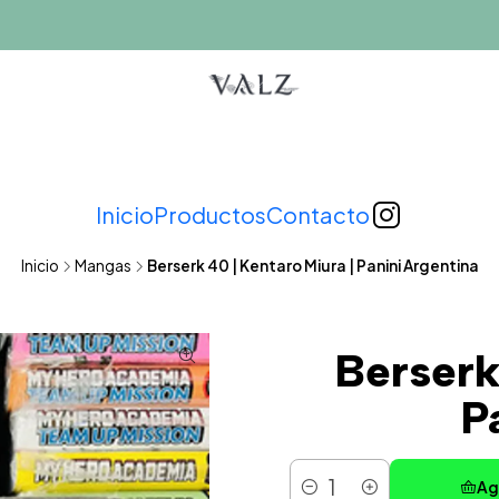
Inicio
Productos
Contacto
Inicio
Mangas
Berserk 40 | Kentaro Miura | Panini Argentina
Berserk
P
Ag