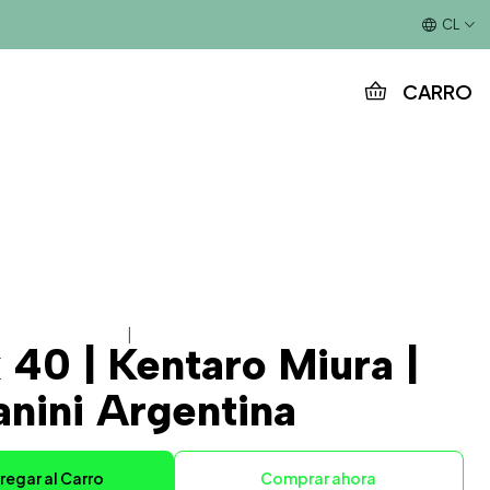
Este es el texto del slide
CL
CARRO
|
 40 | Kentaro Miura |
anini Argentina
regar al Carro
Comprar ahora