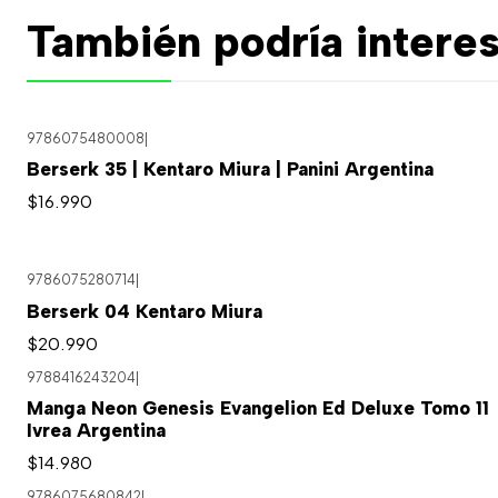
También podría interes
9786075480008
|
Berserk 35 | Kentaro Miura | Panini Argentina
$16.990
9786075280714
|
Agotado
Berserk 04 Kentaro Miura
$20.990
9788416243204
|
Manga Neon Genesis Evangelion Ed Deluxe Tomo 11
Ivrea Argentina
$14.980
9786075680842
|