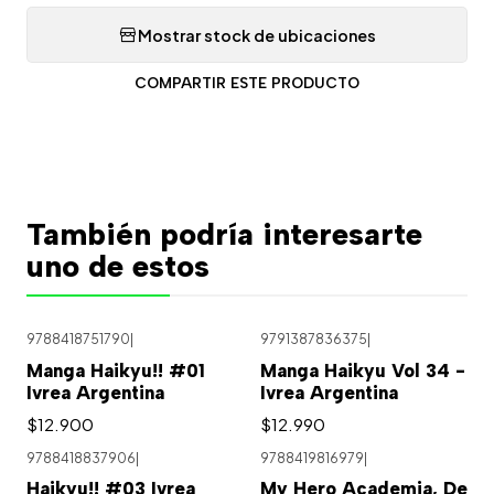
Mostrar stock de ubicaciones
COMPARTIR ESTE PRODUCTO
También podría interesarte
uno de estos
9788418751790
|
9791387836375
|
Agotado
Manga Haikyu!! #01
Manga Haikyu Vol 34 -
Ivrea Argentina
Ivrea Argentina
$12.900
$12.990
9788418837906
|
9788419816979
|
Haikyu!! #03 Ivrea
My Hero Academia, De