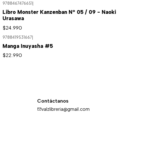
9788467476651
|
Libro Monster Kanzenban Nº 05 / 09 - Naoki
Urasawa
$24.990
9788419531667
|
Manga Inuyasha #5
$22.990
Contáctanos
valzlibreria@gmail.com