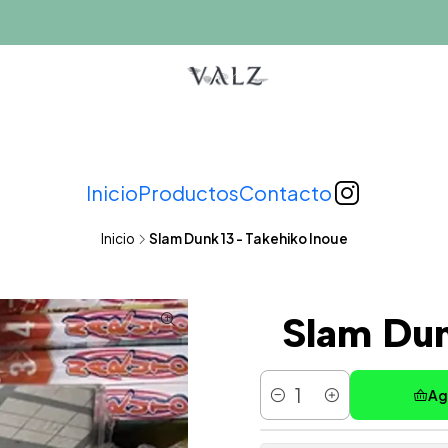
Inicio
Productos
Contacto
Inicio
Slam Dunk 13 - Takehiko Inoue
Slam Dun
Ag
Cantidad