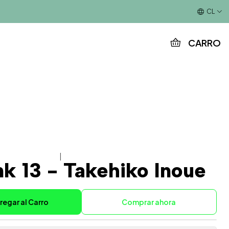
Este es el texto del slide
CL
CARRO
|
k 13 - Takehiko Inoue
regar al Carro
Comprar ahora