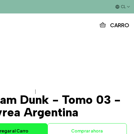
Este es el texto del slide
CL
CARRO
|
lam Dunk - Tomo 03 -
vrea Argentina
regar al Carro
Comprar ahora