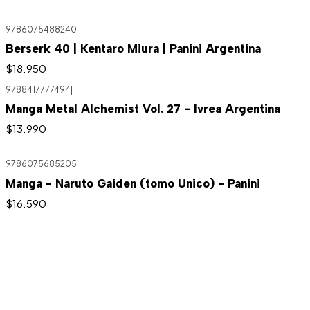
9786075488240
|
Berserk 40 | Kentaro Miura | Panini Argentina
$18.950
9788417777494
|
Manga Metal Alchemist Vol. 27 - Ivrea Argentina
$13.990
9786075685205
|
Manga - Naruto Gaiden (tomo Unico) - Panini
$16.590