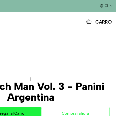
Este es el texto del slide
CL
CARRO
|
h Man Vol. 3 - Panini
Argentina
regar al Carro
Comprar ahora