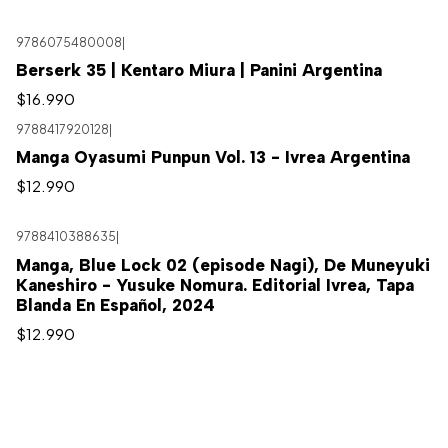
9786075480008
|
Berserk 35 | Kentaro Miura | Panini Argentina
$16.990
9788417920128
|
Agotado
Manga Oyasumi Punpun Vol. 13 - Ivrea Argentina
$12.990
9788410388635
|
Manga, Blue Lock 02 (episode Nagi), De Muneyuki
Kaneshiro - Yusuke Nomura. Editorial Ivrea, Tapa
Blanda En Español, 2024
$12.990