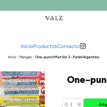
Inicio
Productos
Contacto
Inicio
Mangas
One-punch Man Vol. 3 - Panini Argentina
One-punc
Ag