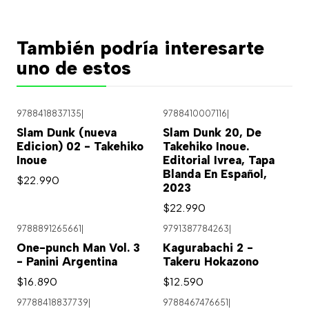
También podría interesarte
uno de estos
9788418837135
|
9788410007116
|
Agotado
Slam Dunk (nueva
Slam Dunk 20, De
Edicion) 02 - Takehiko
Takehiko Inoue.
Inoue
Editorial Ivrea, Tapa
Blanda En Español,
$22.990
2023
$22.990
9788891265661
|
9791387784263
|
One-punch Man Vol. 3
Kagurabachi 2 -
- Panini Argentina
Takeru Hokazono
$16.890
$12.590
97788418837739
|
9788467476651
|