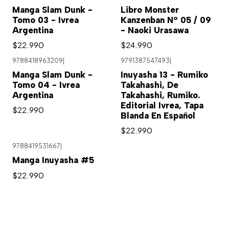
Manga Slam Dunk -
Libro Monster
Tomo 03 - Ivrea
Kanzenban Nº 05 / 09
Argentina
- Naoki Urasawa
$22.990
$24.990
9788418963209
|
9791387547493
|
Agotado
Manga Slam Dunk -
Inuyasha 13 - Rumiko
Tomo 04 - Ivrea
Takahashi, De
Argentina
Takahashi, Rumiko.
Editorial Ivrea, Tapa
$22.990
Blanda En Español
$22.990
9788419531667
|
Manga Inuyasha #5
$22.990