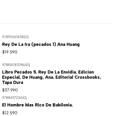
9789566145820
|
Rey De La Ira (pecados 1) Ana Huang
$19.590
9788408308645
|
Libro Pecados 5. Rey De La Envidia. Edicion
Especial, De Huang, Ana. Editorial Crossbooks,
Tapa Dura
$37.990
9788411723442
|
El Hombre Mas Rico De Babilonia.
$12.590