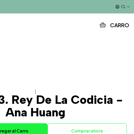
Este es el texto del slide
CL
CARRO
|
3. Rey De La Codicia -
Ana Huang
regar al Carro
Comprar ahora