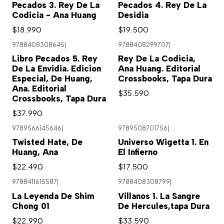
Pecados 3. Rey De La
Pecados 4. Rey De La
Codicia - Ana Huang
Desidia
$18.990
$19.500
9788408308645
|
9788408299707
|
Libro Pecados 5. Rey
Rey De La Codicia,
De La Envidia. Edicion
Ana Huang. Editorial
Especial, De Huang,
Crossbooks, Tapa Dura
Ana. Editorial
$35.590
Crossbooks, Tapa Dura
$37.990
9789566145646
|
9789508701756
|
Twisted Hate, De
Universo Wigetta 1. En
Huang, Ana
El Infierno
$22.490
$17.500
9788411615587
|
9788408308799
|
La Leyenda De Shim
Villanos 1. La Sangre
Chong 01
De Hercules,tapa Dura
$22.990
$33.590