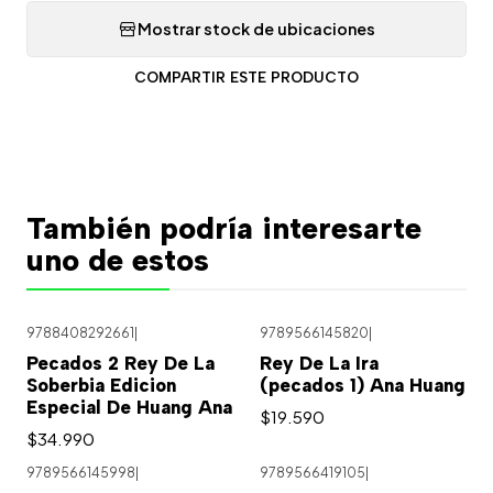
Mostrar stock de ubicaciones
COMPARTIR ESTE PRODUCTO
También podría interesarte
uno de estos
9788408292661
|
9789566145820
|
Pecados 2 Rey De La
Rey De La Ira
Soberbia Edicion
(pecados 1) Ana Huang
Especial De Huang Ana
$19.590
$34.990
9789566145998
|
9789566419105
|