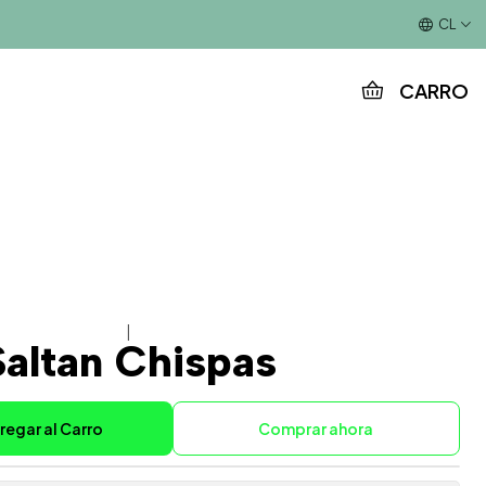
Este es el texto del slide
CL
CARRO
|
Saltan Chispas
regar al Carro
Comprar ahora