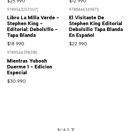
$25.990
$12.990
9789563257007
|
9788466349871
|
Agotado
Libro La Milla Verde -
El Visitante De
Stephen King -
Stephen King Editorial
Editorial: Debols!llo -
Debolsillo Tapa Blanda
Tapa Blanda
En Español
$18.990
$22.990
9789566398318
|
Mientras Yubooh
Duerme 1 - Edicion
Especial
$30.990