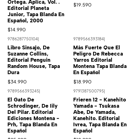
Ortega. Aplica, Vol. .
$19.590
Editorial Planeta
Junior, Tapa Blanda En
Español, 2000
$14.990
9786287750104
|
9789566393184
|
Libro Sinsajo, De
Más Fuerte Que El
Suzanne Collins,
Peligro De Rebecca
Editorial Penguin
Yarros Editorial
Random House, Tapa
Montena Tapa Blanda
Dura
En Español
$34.990
$18.990
9789566393245
|
9791387500795
|
El Gato De
Frieren 12 - Kanehito
Schrodinger, De Iily
Yamada - Tsukasa
Del Pilar. Editorial
Abe, De Yamada,
Ediciones Montena -
Kanehito. Editorial
Prh, Tapa Blanda En
Ivrea, Tapa Blanda En
Español
Español