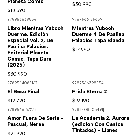
Planeta Cómic
$30.990
$18.590
9789566398561
|
9789566185659
|
Libro Mientras Yubooh
Mientras Yubooh
Duerme. Edición
Duerme 4 De Paulina
Especial Vol. 2, De
Palacios Tapa Blanda
Paulina Palacios.
$17.990
Editorial Planeta
Cómic, Tapa Dura
(2026)
$30.990
9789564088167
|
9789566398554
|
El Beso Final
Frida Eterna 2
$19.790
$19.190
9789566167273
|
9788408305491
|
Amor Fuera De Serie -
La Academia 2. Aurora
Pascual, Nerea
(edicion Con Cantos
Tintados) - Llanes
$21.990