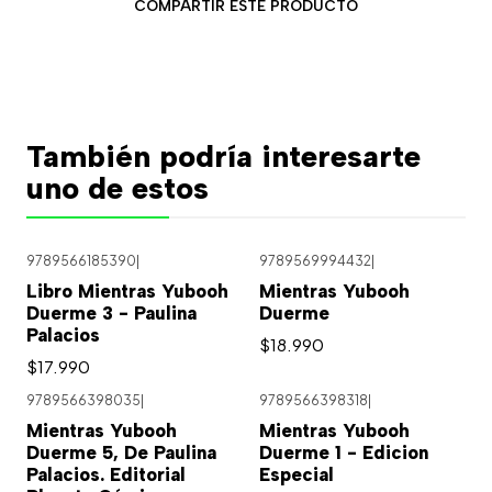
COMPARTIR ESTE PRODUCTO
También podría interesarte
uno de estos
9789566185390
|
9789569994432
|
Agotado
Libro Mientras Yubooh
Mientras Yubooh
Duerme 3 - Paulina
Duerme
Palacios
$18.990
$17.990
9789566398035
|
9789566398318
|
Mientras Yubooh
Mientras Yubooh
Duerme 5, De Paulina
Duerme 1 - Edicion
Palacios. Editorial
Especial