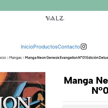
Inicio
Productos
Contacto
nicio
Mangas
Manga Neon Genesis Evangelion N°01 Edición Delu
Manga Ne
N°0