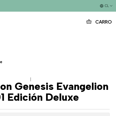
Este es el texto del slide
CL
CARRO
xe
|
on Genesis Evangelion
1 Edición Deluxe