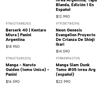
Blanda, Edición 1 En
Español
$12.990
9786075488240
|
9791387784294
|
Berserk 40 | Kentaro
Neon Genesis
Miura | Panini
Evangelion Proyecto
Argentina
De Crianza De Shinji
Ikari
$18.950
$14.590
9786075685205
|
9788418963759
|
Manga - Naruto
Manga Slam Dunk
Gaiden (tomo Unico) -
Tomo #05 Ivrea Arg
Panini
(español)
$16.590
$22.990