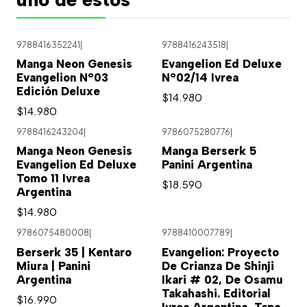
9788416352241
|
9788416243518
|
Agotado
Manga Neon Genesis
Evangelion Ed Deluxe
Evangelion N°03
N°02/14 Ivrea
Edición Deluxe
$14.980
$14.980
9788416243204
|
9786075280776
|
Manga Neon Genesis
Manga Berserk 5
Evangelion Ed Deluxe
Panini Argentina
Tomo 11 Ivrea
$18.590
Argentina
$14.980
9786075480008
|
9788410007789
|
Berserk 35 | Kentaro
Evangelion: Proyecto
Miura | Panini
De Crianza De Shinji
Argentina
Ikari # 02, De Osamu
Takahashi. Editorial
$16.990
Ivrea Argentina, Tapa